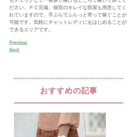
ださい。ＰＣ完備、個室のキレイな部屋も用意してく
れていますので、手ぶらでふらっと寄って稼ぐことが
可能です。気軽にチャットレディにをはじめることが
できるエリアです。
Previous
Previous
Post
Next
Next
Post
投
稿
ナ
ビ
おすすめの記事
ゲ
ー
シ
ョ
ン